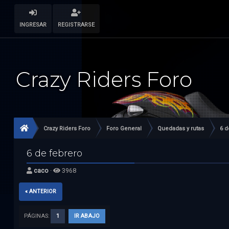
INGRESAR
REGISTRARSE
Crazy Riders Foro
Crazy Riders Foro
Foro General
Quedadas y rutas
6 d
6 de febrero
caco
·
3968
« ANTERIOR
PÁGINAS:
1
IR ABAJO