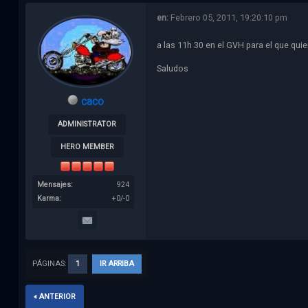
en:
Febrero 05, 2011, 19:20:10 pm
a las 11h 30 en el GVH para el que quie
Saludos
caco
ADMINISTRATOR
HERO MEMBER
Mensajes:
924
Karma:
+0/-0
PÁGINAS:
1
IR ARRIBA
« ANTERIOR