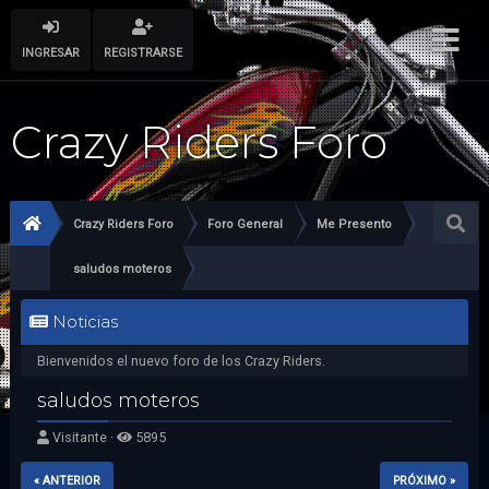
INGRESAR
REGISTRARSE
Crazy Riders Foro
Crazy Riders Foro
Foro General
Me Presento
saludos moteros
Noticias
Bienvenidos el nuevo foro de los Crazy Riders.
saludos moteros
Visitante ·
5895
« ANTERIOR
PRÓXIMO »