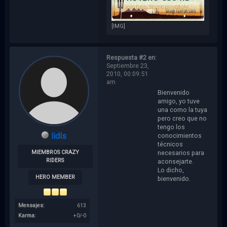
[IMG]
Respuesta #2 en:
Septiembre 23,
2010, 00:09:51
am
Bienvenido
amigo, yo tuve
una como la tuya
pero creo que no
tengo los
lidls
conocimientos
técnicos
necesarios para
MIEMBROS CRAZY
RIDERS
aconsejarte.
Lo dicho,
HERO MEMBER
bienvenido.
Mensajes:
613
Karma:
+0/-0