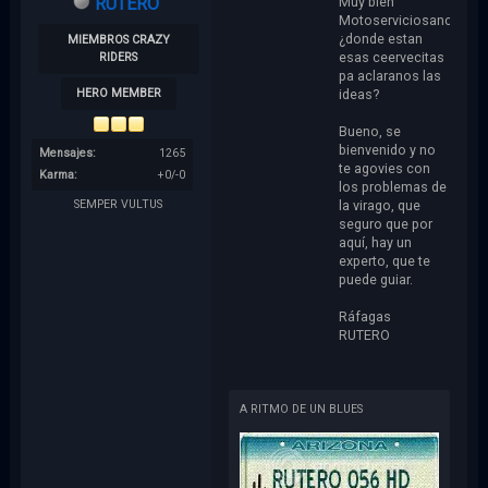
Muy bien
RUTERO
Motoserviciosancar,
¿donde estan
MIEMBROS CRAZY
esas ceervecitas
RIDERS
pa aclaranos las
ideas?
HERO MEMBER
Bueno, se
bienvenido y no
Mensajes:
1265
te agovies con
Karma:
+0/-0
los problemas de
la virago, que
SEMPER VULTUS
seguro que por
aquí, hay un
experto, que te
puede guiar.
Ráfagas
RUTERO
A RITMO DE UN BLUES