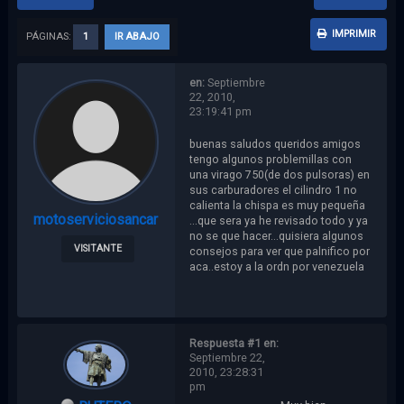
IMPRIMIR
PÁGINAS:
1
IR ABAJO
en:
Septiembre
22, 2010,
23:19:41 pm
buenas saludos queridos amigos
tengo algunos problemillas con
una virago 750(de dos pulsoras) en
sus carburadores el cilindro 1 no
calienta la chispa es muy pequeña
motoserviciosancar
...que sera ya he revisado todo y ya
no se que hacer...quisiera algunos
VISITANTE
consejos para ver que palnifico por
aca..estoy a la ordn por venezuela
Respuesta #1 en:
Septiembre 22,
2010, 23:28:31
pm