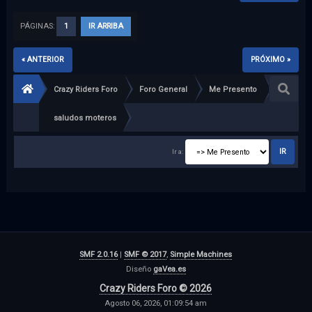
PÁGINAS:
1
IR ARRIBA
« ANTERIOR
PRÓXIMO »
Crazy Riders Foro
Foro General
Me Presento
saludos moteros
Ir a:
SMF 2.0.16
|
SMF © 2017
,
Simple Machines
Diseño
gaVea.es
Crazy Riders Foro © 2026
Agosto 06, 2026, 01:09:54 am